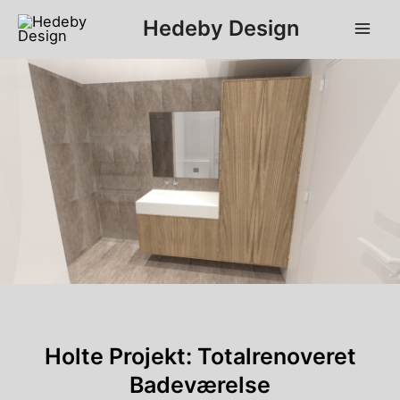
Gå
Hedeby Design
til
Mai
indholdet
Men
Holte Projekt: Totalrenoveret
Badeværelse